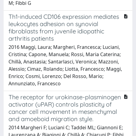
M; Fibbi G
Th1-induced CD106 expression mediates
leukocytes adhesion on synovial
fibroblasts from juvenile idiopathic
arthritis patients
2016 Maggi, Laura; Margheri, Francesca; Luciani,
Cristina; Capone, Manuela; Rossi, Maria Caterina;
Chillà, Anastasia; Santarlasci, Veronica; Mazzoni,
Alessio; Cimaz, Rolando; Liotta, Francesco; Maggi,
Enrico; Cosmi, Lorenzo; Del Rosso, Mario;
Annunziato, Francesco
The receptor for urokinase-plasminogen
activator (uPAR) controls plasticity of
cancer cell movement in mesenchymal
and amoeboid migration style.
2014 Margheri F; Luciani C; Taddei ML; Giannoni E;
Laurenzana A; Biagioni A; Chillà A; Chiarugi P; Fibbi