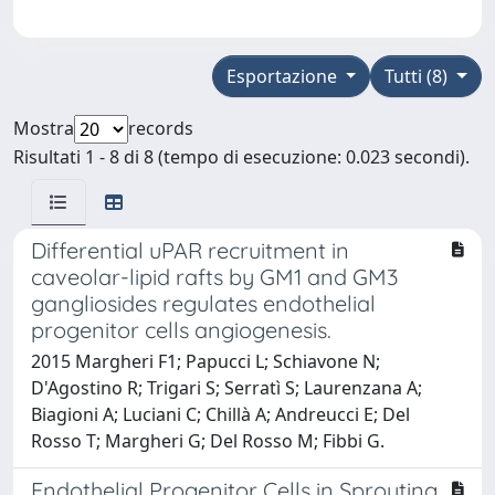
Esportazione
Tutti (8)
Mostra
records
Risultati 1 - 8 di 8 (tempo di esecuzione: 0.023 secondi).
Differential uPAR recruitment in
caveolar-lipid rafts by GM1 and GM3
gangliosides regulates endothelial
progenitor cells angiogenesis.
2015 Margheri F1; Papucci L; Schiavone N;
D'Agostino R; Trigari S; Serratì S; Laurenzana A;
Biagioni A; Luciani C; Chillà A; Andreucci E; Del
Rosso T; Margheri G; Del Rosso M; Fibbi G.
Endothelial Progenitor Cells in Sprouting