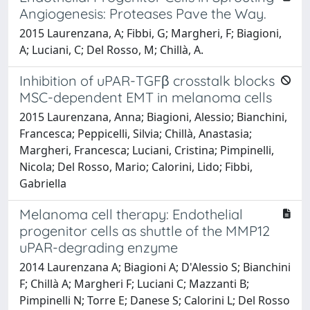
Angiogenesis: Proteases Pave the Way.
2015 Laurenzana, A; Fibbi, G; Margheri, F; Biagioni,
A; Luciani, C; Del Rosso, M; Chillà, A.
Inhibition of uPAR-TGFβ crosstalk blocks
MSC-dependent EMT in melanoma cells
2015 Laurenzana, Anna; Biagioni, Alessio; Bianchini,
Francesca; Peppicelli, Silvia; Chillà, Anastasia;
Margheri, Francesca; Luciani, Cristina; Pimpinelli,
Nicola; Del Rosso, Mario; Calorini, Lido; Fibbi,
Gabriella
Melanoma cell therapy: Endothelial
progenitor cells as shuttle of the MMP12
uPAR-degrading enzyme
2014 Laurenzana A; Biagioni A; D'Alessio S; Bianchini
F; Chillà A; Margheri F; Luciani C; Mazzanti B;
Pimpinelli N; Torre E; Danese S; Calorini L; Del Rosso