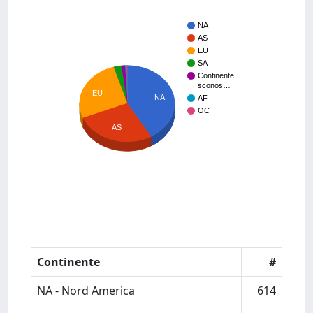
NA
AS
EU
SA
Continente
sconos…
EU
NA
AF
OC
AS
Continente
#
NA - Nord America
614