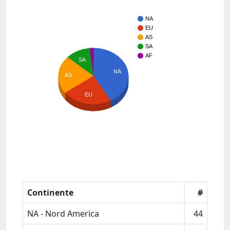
NA
EU
AS
SA
AF
SA
NA
AS
EU
Continente
#
NA - Nord America
44