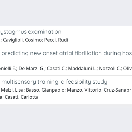
f nystagmus examination
; Caviglioli, Cosimo; Pecci, Rudi
redicting new onset atrial fibrillation during ho
ielli E.; De Marzi G.; Casati C.; Maddaluni L.; Nozzoli C.; Oliv
a multisensory training: a feasibility study
 Melzi, Lisa; Basso, Gianpaolo; Manzo, Vittorio; Cruz-Sanabr
a; Casati, Carlotta