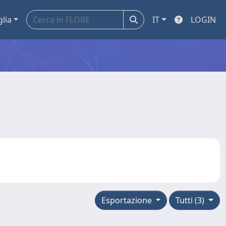
glia
IT
LOGIN
Esportazione
Tutti (3)