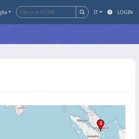
glia
IT
LOGIN