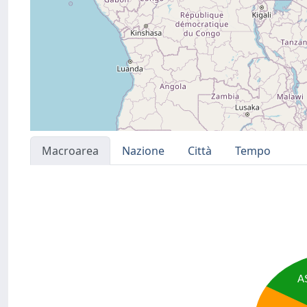
Macroarea
Nazione
Città
Tempo
A