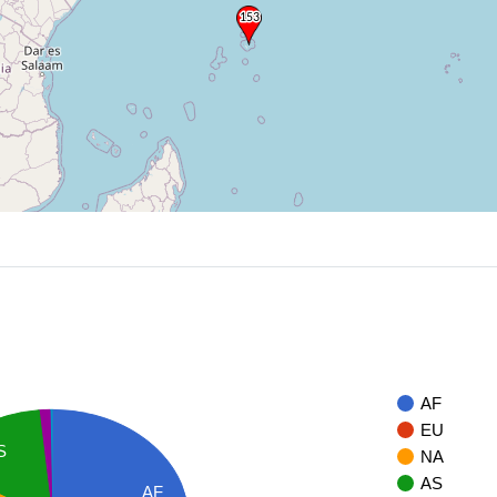
AF
EU
S
NA
AS
AF