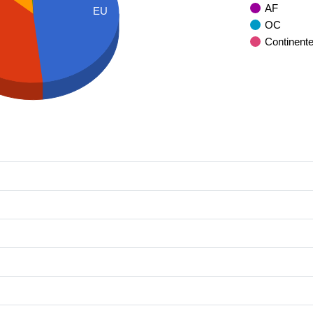
AF
EU
OC
Continent