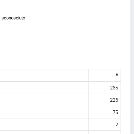
e sconosciuto
#
285
226
75
2