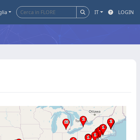
glia
IT
LOGIN