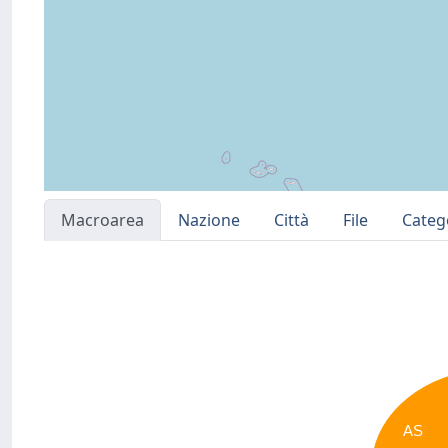
Macroarea
Nazione
Città
File
Categ
AS