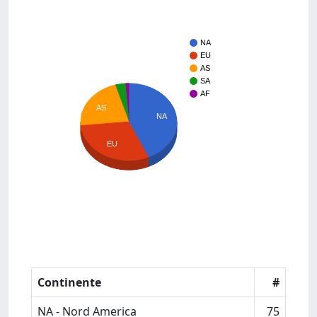
NA
EU
AS
SA
AF
AS
NA
EU
Continente
#
NA - Nord America
75