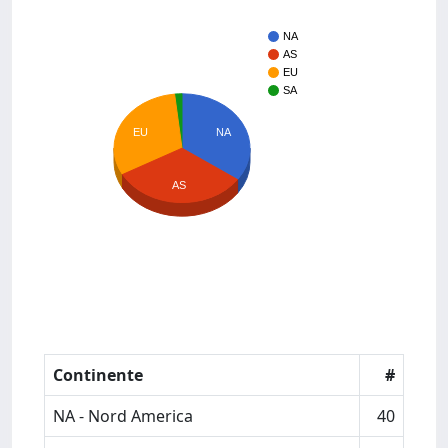
NA
AS
EU
SA
EU
NA
AS
Continente
#
NA - Nord America
40