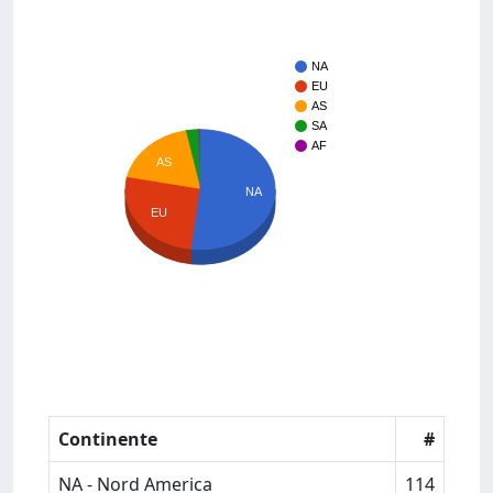
NA
EU
AS
SA
AF
AS
NA
EU
Continente
#
NA - Nord America
114