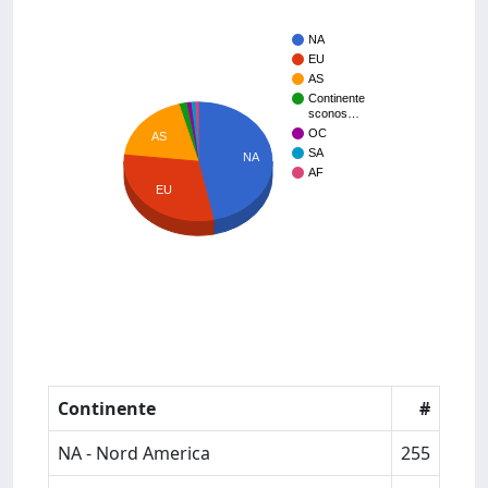
NA
EU
AS
Continente
sconos…
OC
AS
SA
NA
AF
EU
Continente
#
NA - Nord America
255