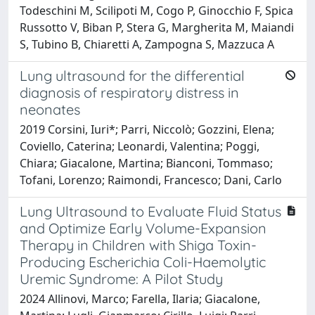
Todeschini M, Scilipoti M, Cogo P, Ginocchio F, Spica
Russotto V, Biban P, Stera G, Margherita M, Maiandi
S, Tubino B, Chiaretti A, Zampogna S, Mazzuca A
Lung ultrasound for the differential
diagnosis of respiratory distress in
neonates
2019 Corsini, Iuri*; Parri, Niccolò; Gozzini, Elena;
Coviello, Caterina; Leonardi, Valentina; Poggi,
Chiara; Giacalone, Martina; Bianconi, Tommaso;
Tofani, Lorenzo; Raimondi, Francesco; Dani, Carlo
Lung Ultrasound to Evaluate Fluid Status
and Optimize Early Volume-Expansion
Therapy in Children with Shiga Toxin-
Producing Escherichia Coli-Haemolytic
Uremic Syndrome: A Pilot Study
2024 Allinovi, Marco; Farella, Ilaria; Giacalone,