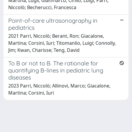
Martina; Lugli, Gianmarco; Cirillo, Luigi; Parri,
Niccolò; Becherucci, Francesca
Point-of-care ultrasonography in
pediatrics
2021 Parri, Niccolò; Berant, Ron; Giacalone,
Martina; Corsini, Iuri; Titomanlio, Luigi; Connolly,
Jim; Kwan, Charisse; Teng, David
To B or not to B. The rationale for
quantifying B-lines in pediatric lung
diseases
2023 Parri, Niccolò; Allinovi, Marco; Giacalone,
Martina; Corsini, Iuri
Powered by
IRIS
-
about IRIS
-