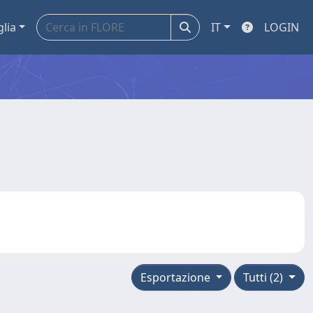
glia
IT
LOGIN
Esportazione
Tutti (2)