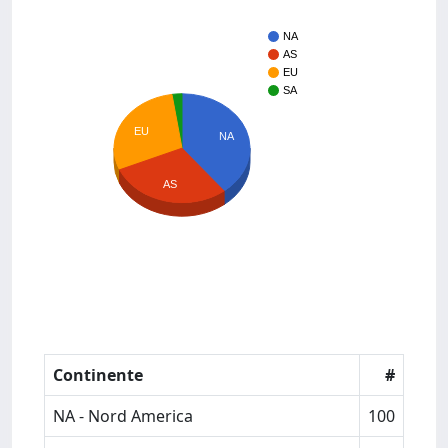
NA
AS
EU
SA
EU
NA
AS
Continente
#
NA - Nord America
100