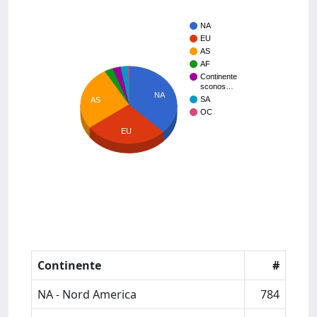
NA
EU
AS
AF
Continente
sconos…
NA
SA
AS
OC
EU
Continente
#
NA - Nord America
784