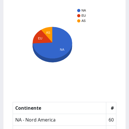
NA
EU
AS
AS
EU
NA
Continente
#
NA - Nord America
60