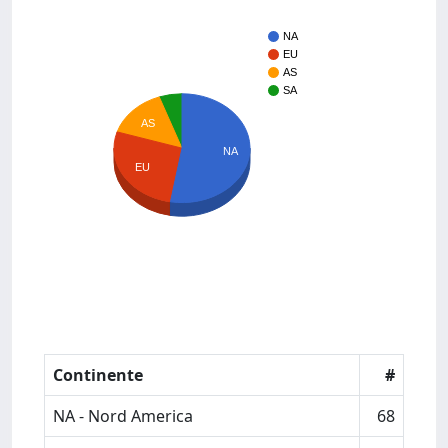
NA
EU
AS
SA
AS
NA
EU
Continente
#
NA - Nord America
68