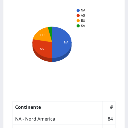
NA
AS
EU
SA
EU
NA
AS
Continente
#
NA - Nord America
84