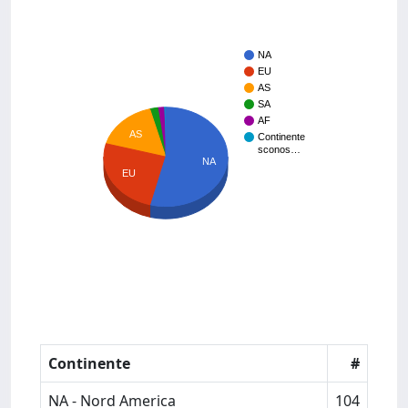
NA
EU
AS
SA
AF
AS
Continente
sconos…
NA
EU
Continente
#
NA - Nord America
104