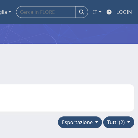
glia
IT
LOGIN
Esportazione
Tutti (2)