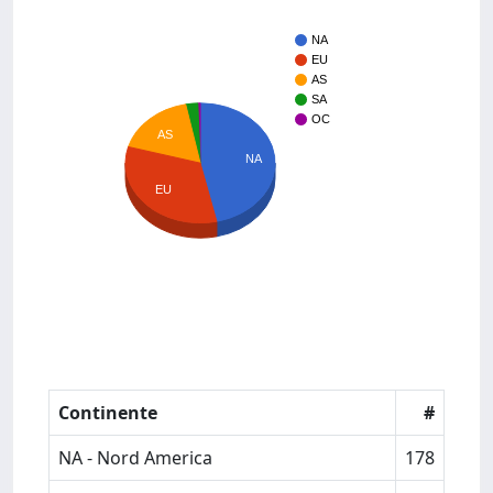
NA
EU
AS
SA
OC
AS
NA
EU
Continente
#
NA - Nord America
178