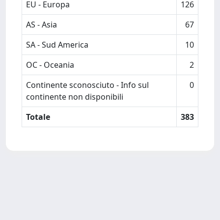
EU - Europa
126
AS - Asia
67
SA - Sud America
10
OC - Oceania
2
Continente sconosciuto - Info sul
0
continente non disponibili
Totale
383
Powered by
IRIS
-
about IRIS
-
Utilizzo dei cookie
-
Privacy
Copyright © 2026