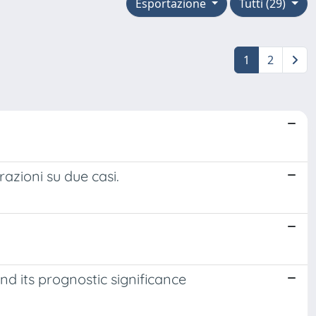
Esportazione
Tutti (29)
1
2
azioni su due casi.
d its prognostic significance