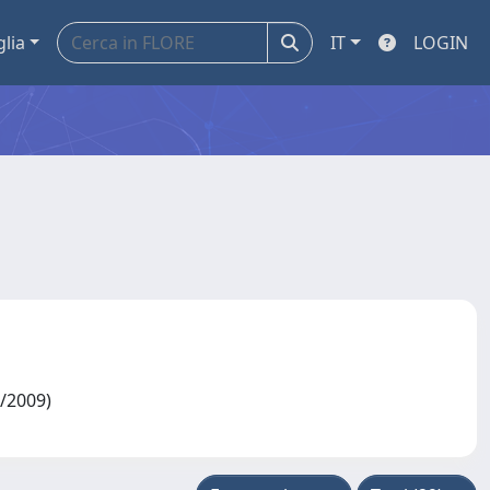
glia
IT
LOGIN
2/2009)