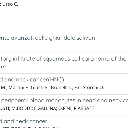
.; Urso C.
nte avanzati delle ghiandole salivari
ory infiltrate of squamous cell carcinoma of the
a G.
ead and neck cancer(HNC)
.; Martini F.; Giusti B.; Brunelli T.; Fini Storchi O.
by peripheral blood monocytes in head and neck c
STI; M.BODDI; E.GALLINA; O.FINI; R.ABBATE
d and neck cancer.