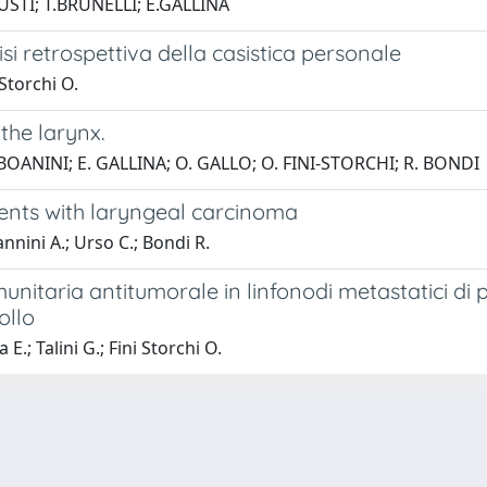
USTI; T.BRUNELLI; E.GALLINA
i retrospettiva della casistica personale
 Storchi O.
the larynx.
. BOANINI; E. GALLINA; O. GALLO; O. FINI-STORCHI; R. BONDI
ients with laryngeal carcinoma
iannini A.; Urso C.; Bondi R.
nitaria antitumorale in linfonodi metastatici di 
ollo
 E.; Talini G.; Fini Storchi O.