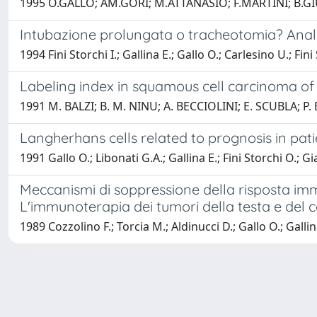
1995 O.GALLO; AM.GORI; M.ATTANASIO; F.MARTINI; B.GI
Intubazione prolungata o tracheotomia? Analis
1994 Fini Storchi I.; Gallina E.; Gallo O.; Carlesino U.; Fini
Labeling index in squamous cell carcinoma of 
1991 M. BALZI; B. M. NINU; A. BECCIOLINI; E. SCUBLA; P
Langherhans cells related to prognosis in pat
1991 Gallo O.; Libonati G.A.; Gallina E.; Fini Storchi O.; G
Meccanismi di soppressione della risposta immu
L'immunoterapia dei tumori della testa e del c
1989 Cozzolino F.; Torcia M.; Aldinucci D.; Gallo O.; Gallina