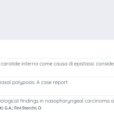
arotide interna come causa di epistassi: consider
nasal polyposis: A case report
ological findings in nasopharyngeal carcinoma an
i; G.A.; Fini-Storchi; O.