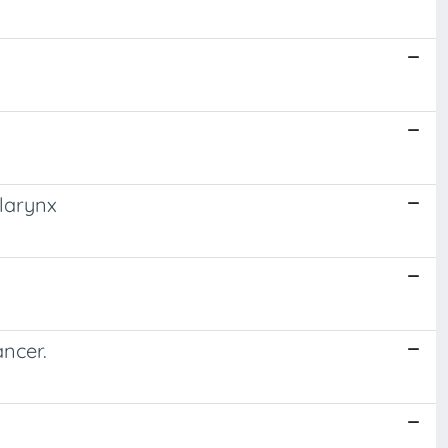
 larynx
ancer.