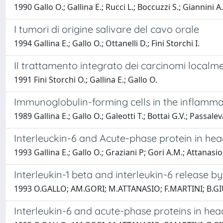
1990 Gallo O.; Gallina E.; Rucci L.; Boccuzzi S.; Giannini A
I tumori di origine salivare del cavo orale
1994 Gallina E.; Gallo O.; Ottanelli D.; Fini Storchi I.
Il trattamento integrato dei carcinomi localme
1991 Fini Storchi O.; Gallina E.; Gallo O.
Immunoglobulin-forming cells in the inflammat
1989 Gallina E.; Gallo O.; Galeotti T.; Bottai G.V.; Passalev
Interleuckin-6 and Acute-phase protein in h
1993 Gallina E.; Gallo O.; Graziani P; Gori A.M.; Attanasio M
Interleukin-1 beta and interleukin-6 release 
1993 O.GALLO; AM.GORI; M.ATTANASIO; F.MARTINI; B.GIU
Interleukin-6 and acute-phase proteins in hea