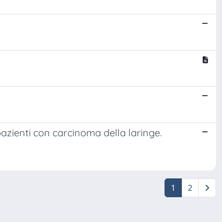
pazienti con carcinoma della laringe.
1
2