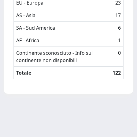
EU - Europa
23
AS - Asia
17
SA - Sud America
6
AF - Africa
1
Continente sconosciuto - Info sul
0
continente non disponibili
Totale
122
Powered by
IRIS
-
about IRIS
-
Utilizzo dei cookie
-
Privacy
Copyright © 2026