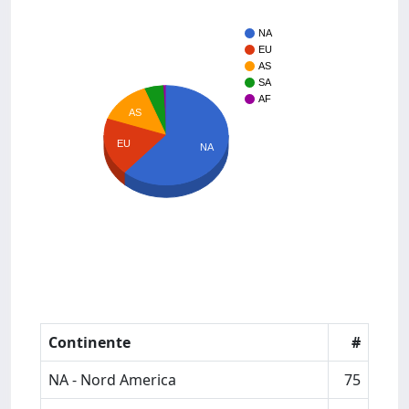
NA
EU
AS
SA
AF
AS
EU
NA
Continente
#
NA - Nord America
75