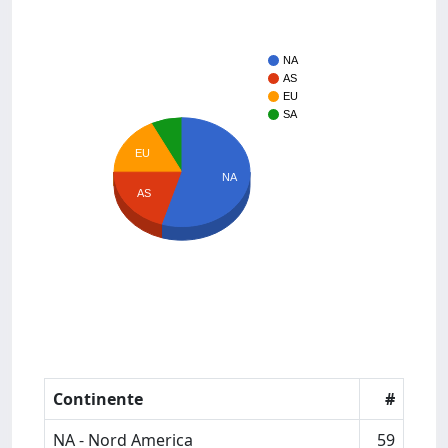
NA
AS
EU
SA
EU
NA
AS
Continente
#
NA - Nord America
59