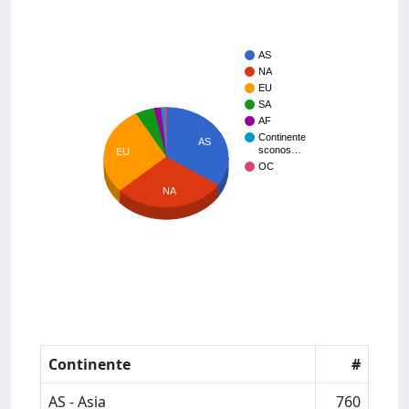
AS
NA
EU
SA
AF
Continente
AS
sconos…
EU
OC
NA
Continente
#
AS - Asia
760