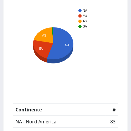
NA
EU
AS
SA
AS
NA
EU
Continente
#
NA - Nord America
83