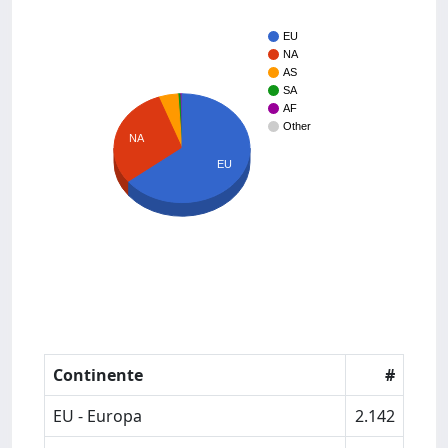
EU
NA
AS
SA
AF
Other
NA
EU
Continente
#
EU - Europa
2.142