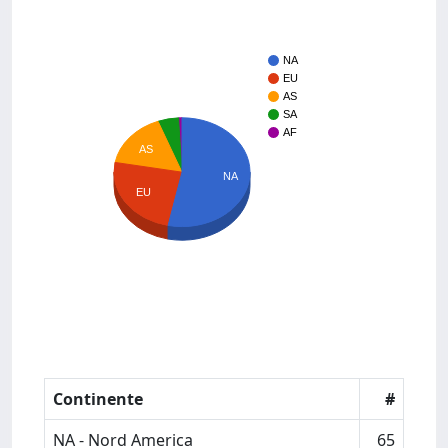
NA
EU
AS
SA
AF
AS
NA
EU
Continente
#
NA - Nord America
65