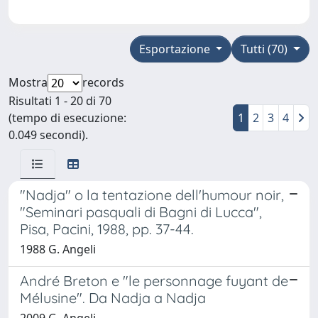
Esportazione
Tutti (70)
Mostra
records
Risultati 1 - 20 di 70
(tempo di esecuzione:
1
2
3
4
0.049 secondi).
"Nadja" o la tentazione dell'humour noir,
"Seminari pasquali di Bagni di Lucca",
Pisa, Pacini, 1988, pp. 37-44.
1988 G. Angeli
André Breton e "le personnage fuyant de
Mélusine". Da Nadja a Nadja
2009 G. Angeli