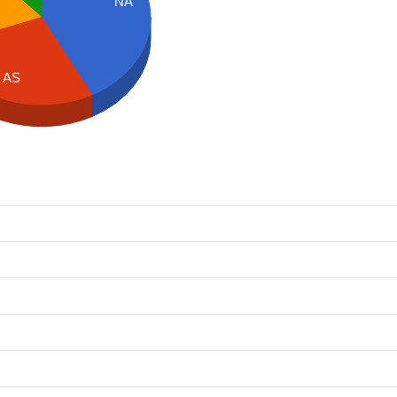
NA
AS