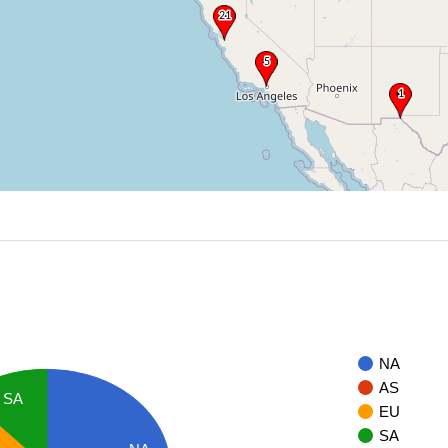
NA
AS
SA
EU
SA