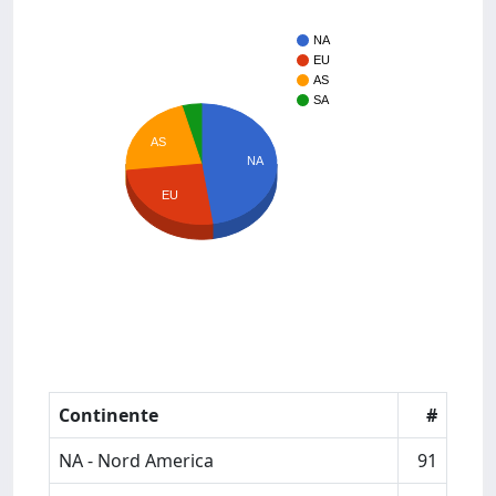
NA
EU
AS
SA
AS
NA
EU
Continente
#
NA - Nord America
91