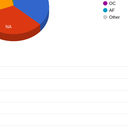
OC
AF
Other
NA