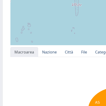
Macroarea
Nazione
Città
File
Categ
AS