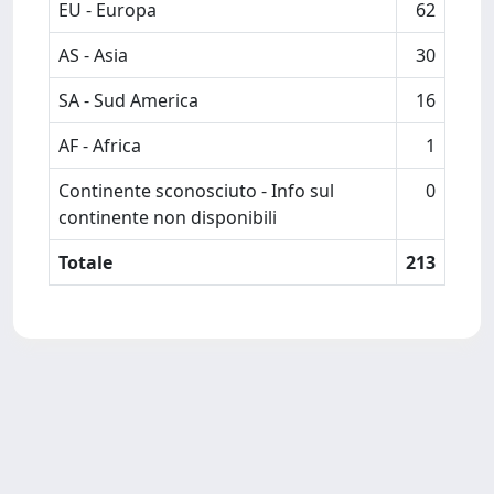
EU - Europa
62
AS - Asia
30
SA - Sud America
16
AF - Africa
1
Continente sconosciuto - Info sul
0
continente non disponibili
Totale
213
Powered by
IRIS
-
about IRIS
-
Utilizzo dei cookie
-
Privacy
Copyright © 2026