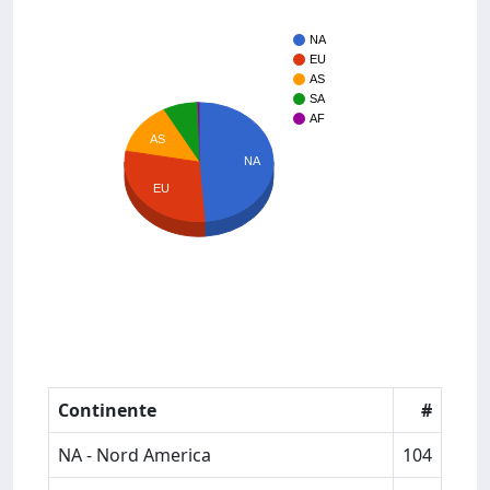
NA
EU
AS
SA
AF
AS
NA
EU
Continente
#
NA - Nord America
104