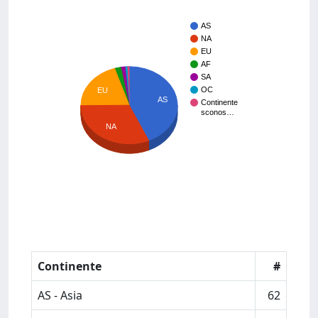
AS
NA
EU
AF
SA
OC
EU
AS
Continente
sconos…
NA
Continente
#
AS - Asia
62