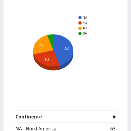
NA
EU
AS
SA
AS
NA
EU
Continente
#
NA - Nord America
63