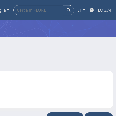
glia
IT
LOGIN