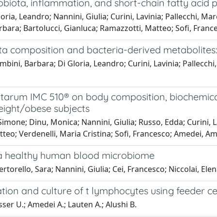
biota, inflammation, and short-chain fatty acid p
loria, Leandro; Nannini, Giulia; Curini, Lavinia; Pallecchi, M
Barbara; Bartolucci, Gianluca; Ramazzotti, Matteo; Sofi, Fra
ta composition and bacteria-derived metabolites:
mbini, Barbara; Di Gloria, Leandro; Curini, Lavinia; Pallecch
plantarum IMC 510® on body composition, biochemi
eight/obese subjects
mone; Dinu, Monica; Nannini, Giulia; Russo, Edda; Curini, La
tteo; Verdenelli, Maria Cristina; Sofi, Francesco; Amedei, 
f a healthy human blood microbiome
Bertorello, Sara; Nannini, Giulia; Cei, Francesco; Niccolai, 
olation and culture of t lymphocytes using feeder c
ser U.; Amedei A.; Lauten A.; Alushi B.