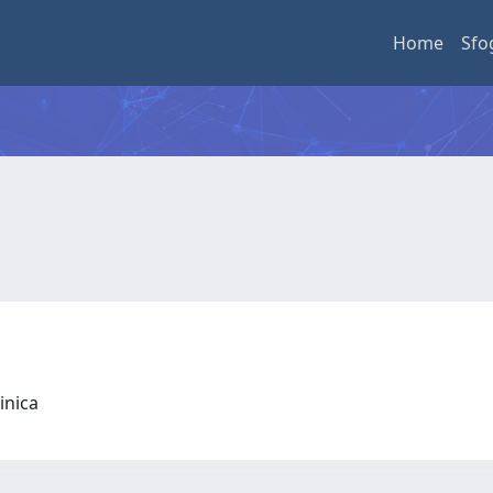
Home
Sfo
linica