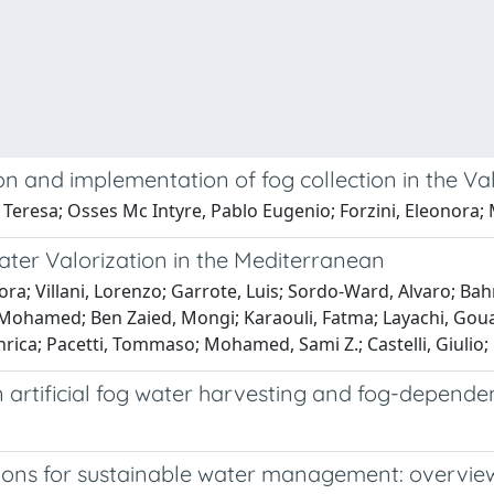
on and implementation of fog collection in the Va
 Teresa; Osses Mc Intyre, Pablo Eugenio; Forzini, Eleonora; 
ater Valorization in the Mediterranean
nora; Villani, Lorenzo; Garrote, Luis; Sordo-Ward, Alvaro;
Mohamed; Ben Zaied, Mongi; Karaouli, Fatma; Layachi, Gouai
 Enrica; Pacetti, Tommaso; Mohamed, Sami Z.; Castelli, Giulio;
n artificial fog water harvesting and fog-depend
tions for sustainable water management: overvie