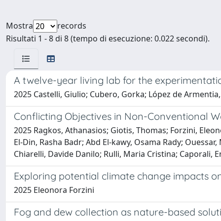
Mostra
records
Risultati 1 - 8 di 8 (tempo di esecuzione: 0.022 secondi).
A twelve-year living lab for the experimentati
2025 Castelli, Giulio; Cubero, Gorka; López de Armentia,
Conflicting Objectives in Non-Conventional W
2025 Ragkos, Athanasios; Giotis, Thomas; Forzini, Eleo
El-Din, Rasha Badr; Abd El-kawy, Osama Rady; Ouessar, 
Chiarelli, Davide Danilo; Rulli, Maria Cristina; Caporali,
Exploring potential climate change impacts o
2025 Eleonora Forzini
Fog and dew collection as nature-based solu