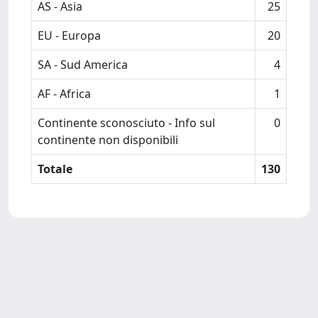
AS - Asia
25
EU - Europa
20
SA - Sud America
4
AF - Africa
1
Continente sconosciuto - Info sul
0
continente non disponibili
Totale
130
Powered by
IRIS
-
about IRIS
-
Utilizzo dei cookie
-
Privacy
Copyright © 2026