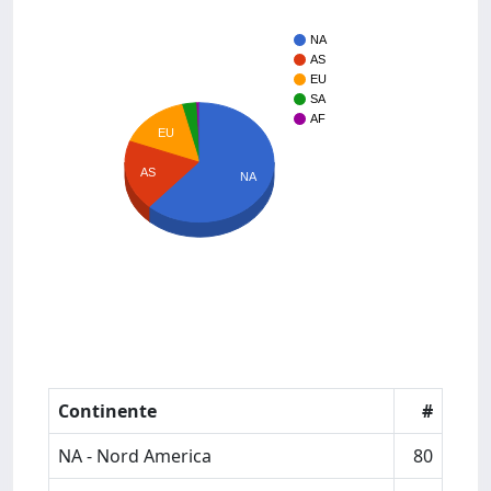
NA
AS
EU
SA
AF
EU
AS
NA
Continente
#
NA - Nord America
80