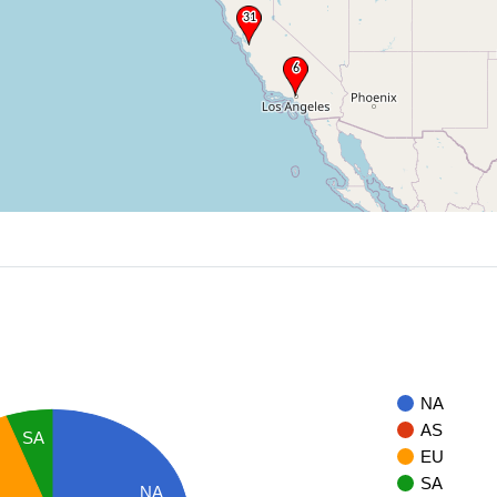
NA
AS
SA
EU
SA
NA