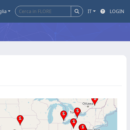
glia
IT
LOGIN