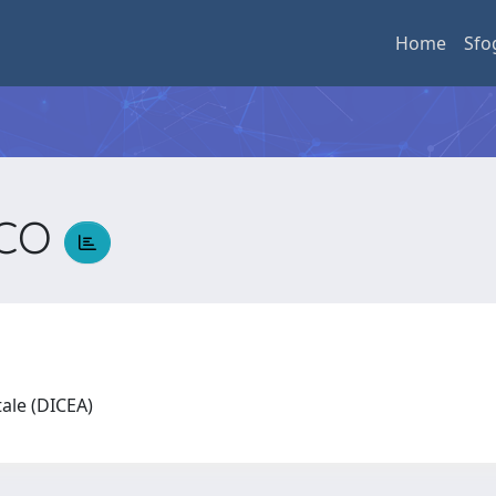
Home
Sfo
SCO
tale (DICEA)