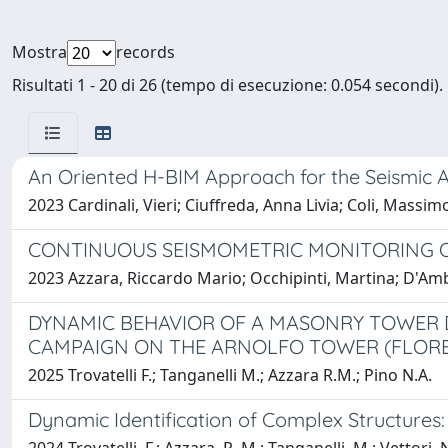
Mostra
records
Risultati 1 - 20 di 26 (tempo di esecuzione: 0.054 secondi).
An Oriented H-BIM Approach for the Seismic As
2023 Cardinali, Vieri; Ciuffreda, Anna Livia; Coli, Massi
CONTINUOUS SEISMOMETRIC MONITORING OF
2023 Azzara, Riccardo Mario; Occhipinti, Martina; D'Ambri
DYNAMIC BEHAVIOR OF A MASONRY TOWER 
CAMPAIGN ON THE ARNOLFO TOWER (FLOREN
2025 Trovatelli F.; Tanganelli M.; Azzara R.M.; Pino N.A.
Dynamic Identification of Complex Structures: T