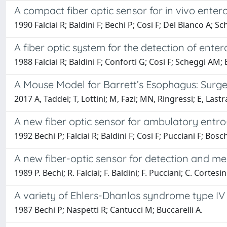
A compact fiber optic sensor for in vivo entero
1990 Falciai R; Baldini F; Bechi P; Cosi F; Del Bianco A; S
A fiber optic system for the detection of entero
1988 Falciai R; Baldini F; Conforti G; Cosi F; Scheggi AM; 
A Mouse Model for Barrett’s Esophagus: Surge
2017 A, Taddei; T, Lottini; M, Fazi; MN, Ringressi; E, Lastra
A new fiber optic sensor for ambulatory entro-
1992 Bechi P; Falciai R; Baldini F; Cosi F; Pucciani F; Bosch
A new fiber-optic sensor for detection and 
1989 P. Bechi; R. Falciai; F. Baldini; F. Pucciani; C. Cortesin
A variety of Ehlers-Dhanlos syndrome type I
1987 Bechi P; Naspetti R; Cantucci M; Buccarelli A.