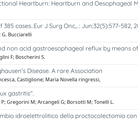
ional Heartburn: Heartburn and Oesophageal Mot
385 cases..Eur J Surg Onc,..: Jun;32(5):577-582, 
 G. Bucciarelli
d non acid gastroesophageal reflux by means of a
glini F; Boscherini S.
ausen's Disease. A rare Association
ncesca, Castiglione; Maria Novella ringressi,
x gastritis".
 P; Gregorini M; Arcangeli G; Borsotti M; Tonelli L.
cambio idroelettrolitico della proctocolectomia co