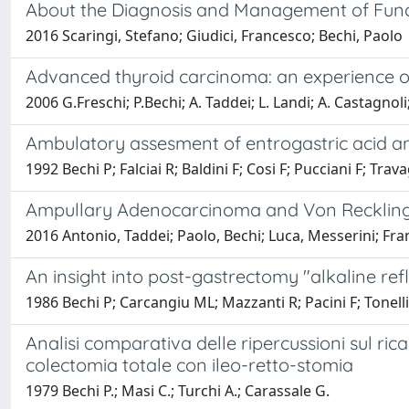
About the Diagnosis and Management of Funct
2016 Scaringi, Stefano; Giudici, Francesco; Bechi, Paolo
Advanced thyroid carcinoma: an experience of 
2006 G.Freschi; P.Bechi; A. Taddei; L. Landi; A. Castagnoli;
Ambulatory assesment of entrogastric acid an
1992 Bechi P; Falciai R; Baldini F; Cosi F; Pucciani F; Trava
Ampullary Adenocarcinoma and Von Recklingh
2016 Antonio, Taddei; Paolo, Bechi; Luca, Messerini; Fra
An insight into post-gastrectomy "alkaline reflu
1986 Bechi P; Carcangiu ML; Mazzanti R; Pacini F; Tonelli
Analisi comparativa delle ripercussioni sul ri
colectomia totale con ileo-retto-stomia
1979 Bechi P.; Masi C.; Turchi A.; Carassale G.