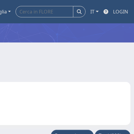
glia
IT
LOGIN