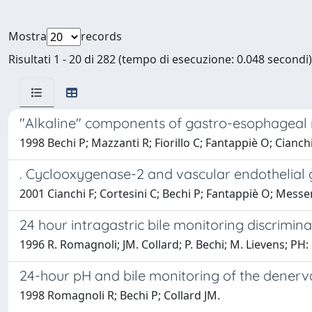
Mostra
records
Risultati 1 - 20 di 282 (tempo di esecuzione: 0.048 secondi)
"Alkaline" components of gastro-esophageal r
1998 Bechi P; Mazzanti R; Fiorillo C; Fantappiè O; Cianchi
. Cyclooxygenase-2 and vascular endothelial 
2001 Cianchi F; Cortesini C; Bechi P; Fantappiè O; Messeri
24 hour intragastric bile monitoring discrimina
1996 R. Romagnoli; JM. Collard; P. Bechi; M. Lievens; PH:
24-hour pH and bile monitoring of the denerv
1998 Romagnoli R; Bechi P; Collard JM.