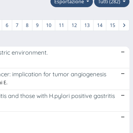
Esportazione
Tutti (282)
6
7
8
9
10
11
12
13
14
15
stric environment.
cer: implication for tumor angiogenesis
i E.
is and those with H.pylori positive gastritis