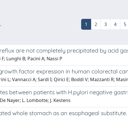
.
1
2
3
4
5
eflux are not completely precipitated by acid ga
 F; Lunghi B; Pacini A; Nassi P
growth factor expression in human colorectal can
ni L; Vannacci A; Sardi I; Qirici E; Boddi V; Mazzanti R; Masin
tes between patients with H.pylori negative gastrit
 De Nayer; L. Lombotte; J. Kestens
ated whole stomach as an esophageal substitute.