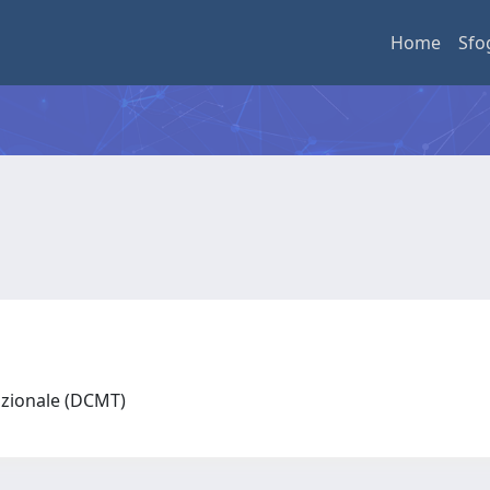
Home
Sfo
lazionale (DCMT)