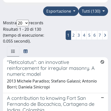
Esportazione
Tutti (130)
Mostra
records
Risultati 1 - 20 di 130
(tempo di esecuzione:
1
2
3
4
5
6
7
0.055 secondi).
"Reticolatus": an innovative
reinforcement for irregular masonry. A
numeric model
2013 Michele Paradiso; Stefano Galassi; Antonio
Borri; Daniela Sinicropi
A contribution to knowing Fort San
Fernando de Bocachica, Cartagena de
Indias, Colombia