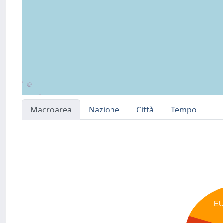
Macroarea
Nazione
Città
Tempo
E