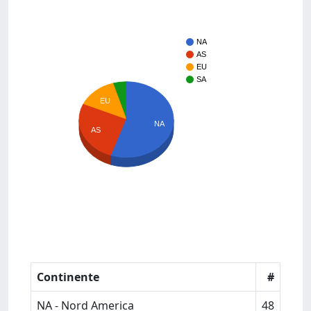
NA
AS
EU
SA
EU
NA
AS
Continente
#
NA - Nord America
48