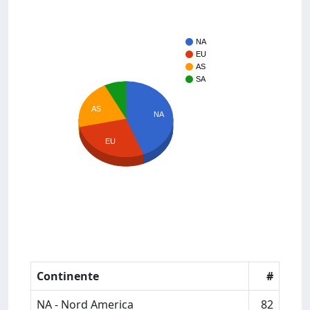
NA
EU
AS
SA
AS
NA
EU
Continente
#
NA - Nord America
82