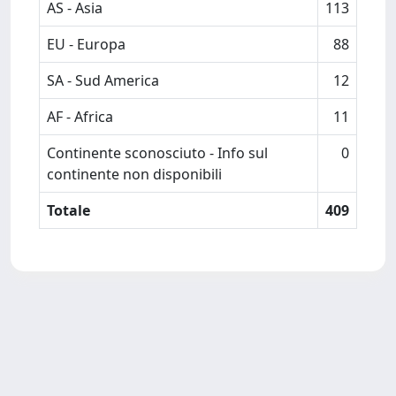
AS - Asia
113
EU - Europa
88
SA - Sud America
12
AF - Africa
11
Continente sconosciuto - Info sul
0
continente non disponibili
Totale
409
Powered by
IRIS
-
about IRIS
-
Utilizzo dei cookie
-
Privacy
Copyright © 2026