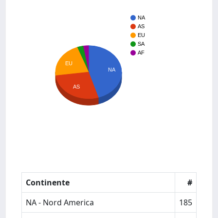
NA
AS
EU
SA
AF
EU
NA
AS
Continente
#
NA - Nord America
185