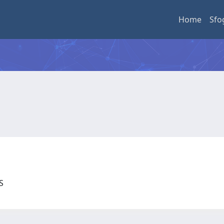
Home
Sfo
US