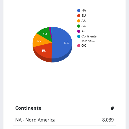
NA
EU
AS
SA
AF
SA
Continente
sconos…
AS
NA
OC
EU
Continente
#
NA - Nord America
8.039