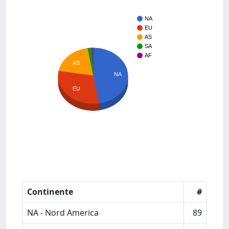
NA
EU
AS
SA
AF
AS
NA
EU
Continente
#
NA - Nord America
89