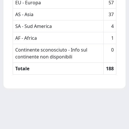
EU - Europa
57
AS - Asia
37
SA - Sud America
4
AF - Africa
1
Continente sconosciuto - Info sul
0
continente non disponibili
Totale
188
Powered by
IRIS
-
about IRIS
-
Utilizzo dei cookie
-
Privacy
Copyright © 2026