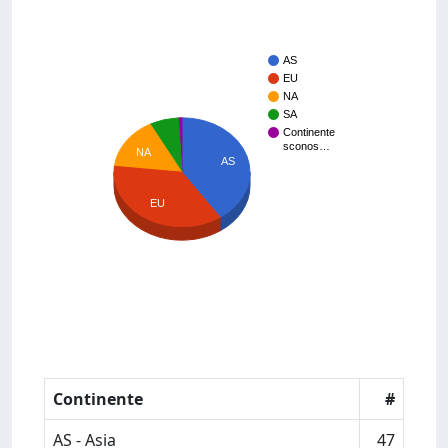
AS
EU
NA
SA
Continente
sconos…
NA
AS
EU
Continente
#
AS - Asia
47